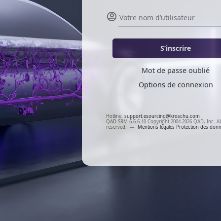
S’inscrire
Mot de passe oublié
Options de connexion
Hotline:
support.esourcing@kroschu.com
QAD SRM 6.6.6.10 Copyright 2004-2026 QAD, Inc. All
reserved.
—
Mentions légales
Protection des don