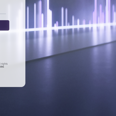
 rights
nées