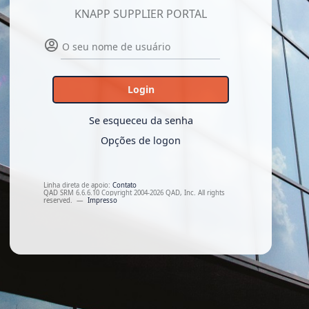
KNAPP SUPPLIER PORTAL
Login
Se esqueceu da senha
Opções de logon
Linha direta de apoio:
Contato
QAD SRM 6.6.6.10 Copyright 2004-2026 QAD, Inc. All rights
reserved.
—
Impresso