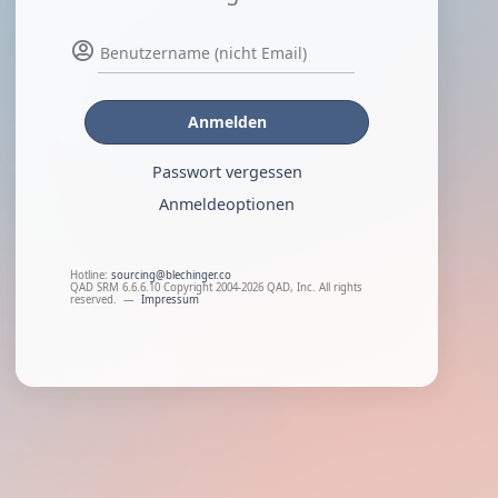
Anmelden
Passwort vergessen
Anmeldeoptionen
Hotline:
sourcing@blechinger.co
QAD SRM 6.6.6.10 Copyright 2004-2026 QAD, Inc. All rights
reserved.
—
Impressum