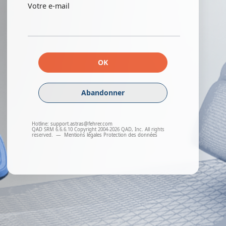
Votre e-mail
OK
Abandonner
Hotline:
support.astras@fehrer.com
QAD SRM 6.6.6.10 Copyright 2004-2026 QAD, Inc. All rights
reserved.
—
Mentions légales
Protection des données