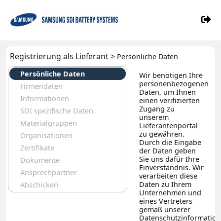
Registrierung als Lieferant >
Persönliche Daten
Persönliche Daten
Wir benötigen Ihre
personenbezogenen
Firmendaten
Daten, um Ihnen
Informationen
einen verifizierten
Zugang zu
SDI spezifische Daten
unserem
Materialgruppen
Lieferantenportal
zu gewähren.
Organisationen
Durch die Eingabe
Zertifikate
der Daten geben
Sie uns dafür Ihre
Dokumente
Einverständnis. Wir
Ansprechpartner
verarbeiten diese
Daten zu Ihrem
Abschicken
Unternehmen und
eines Vertreters
gemäß unserer
Datenschutzinformation