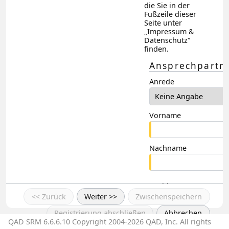
die Sie in der
Fußzeile dieser
Seite unter
„Impressum &
Datenschutz“
finden.
Ansprechpartn
Anrede
Vorname
Nachname
Position
<< Zurück
Weiter >>
Zwischenspeichern
Registrierung abschließen
Abbrechen
Abteilung
QAD SRM 6.6.6.10 Copyright 2004-2026 QAD, Inc. All rights